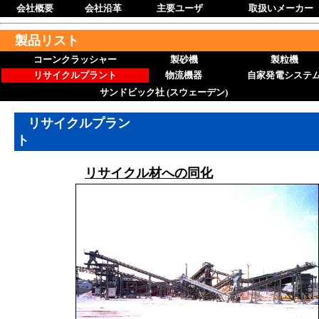
会社概要
会社沿革
主要ユーザ
取扱いメーカー
製品リスト
コーンクラッシャー
製砂機
製粒機
リサイクルプラント
物流機器
自家発電システ
サンドビック社
(スウェーデン)
リサイクルプラン
ト
リサイクル材への同化