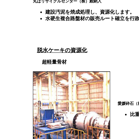
丸はリサイクルセンター（株）殿納入
建設汚泥を焼成処理し、資源化します。
水硬生複合路盤材の販売ルート確立を行
脱水ケーキの資源化
超軽量骨材
愛媛砕石（
比