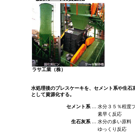
ラサ工業（株）
水処理後のプレスケーキを、セメント系や生石
として資源化する。
セメント系
…
水分３５％程度
素早く反応
生石灰系
…
水分の多い原料
ゆっくり反応