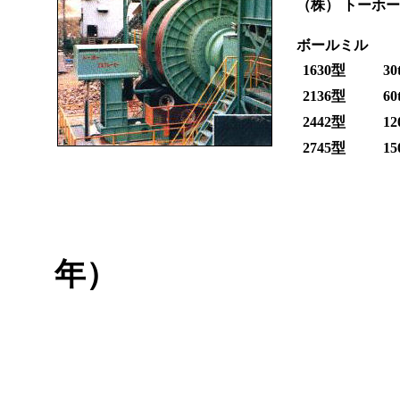
（株）
トーホー
ボールミル
1630型
30
2136型
60
2442型
12
2745型
15
年）