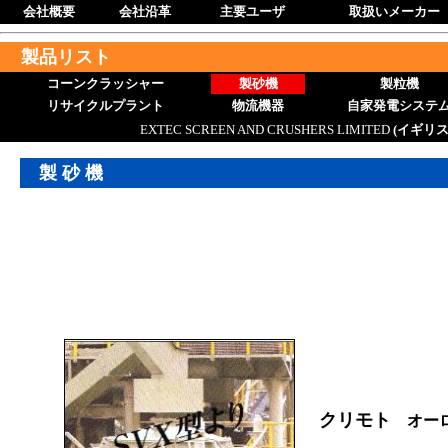
会社概要
会社沿革
主要ユーザ
取扱いメーカー
製品リスト
コーンクラッシャー
製砂機
製粒機
リサイクルプラント
物流機器
自家発電システ
EXTEC SCREEN AND CRUSHERS LIMITED
(イギリス
製 砂 機
クリモト
オー