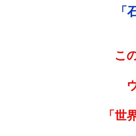
「
こ
「世