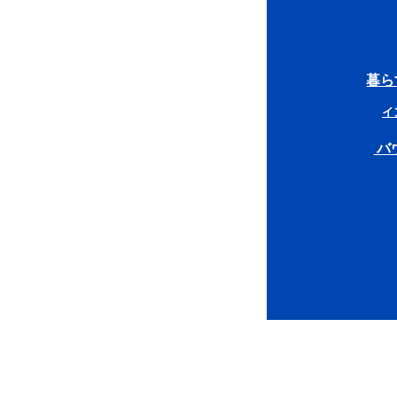
暮ら
イ
バ