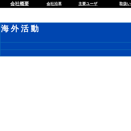
会社概要
会社沿革
主要ユーザ
取扱い
海 外 活 動